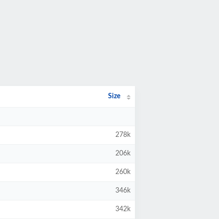
Size
278k
206k
260k
346k
342k