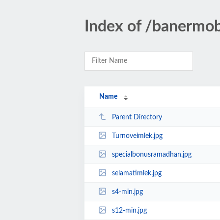
Index of /banermo
Name
Parent Directory
Turnoveimlek.jpg
specialbonusramadhan.jpg
selamatimlek.jpg
s4-min.jpg
s12-min.jpg