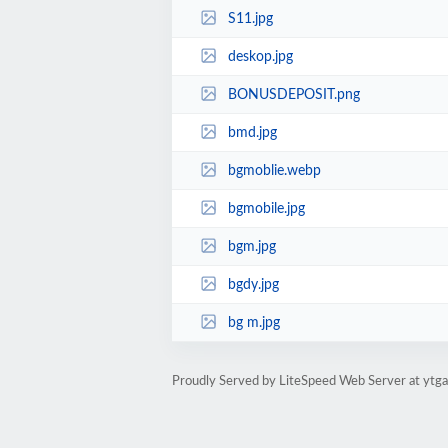
S11.jpg
deskop.jpg
BONUSDEPOSIT.png
bmd.jpg
bgmoblie.webp
bgmobile.jpg
bgm.jpg
bgdy.jpg
bg m.jpg
Proudly Served by LiteSpeed Web Server at ytga